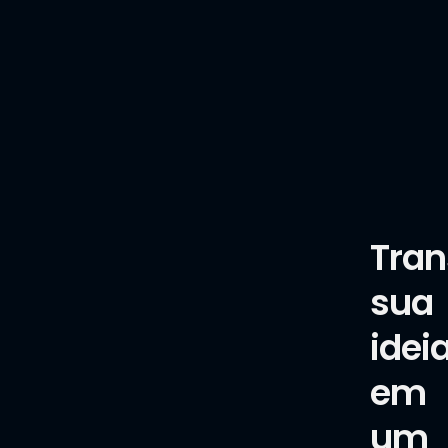
Tra
sua
idei
em
um