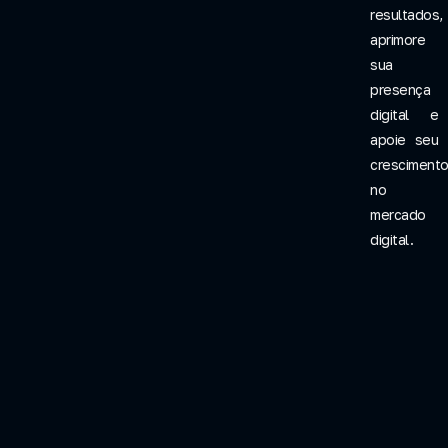
resultados,
aprimore
sua
presença
digital e
apoie seu
cresciment
no
mercado
digital.